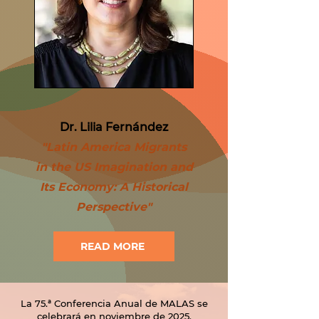
Dr. Lilia Fernández​
"Latin America Migrants
in the US Imagination and
Its Economy: A Historical
Perspective"
READ MORE
La 75.ª Conferencia Anual de MALAS se
celebrará en noviembre de 2025.