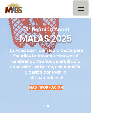
75ª Reunión Anual
MALAS 2025
¡La Asociación del Medio Oeste para
Estudios Latinoamericanos está
celebrando 75 años de erudición,
educación, activismo, colaboración
y pasión por todo lo
latinoamericano!
MÁS INFORMACIÓN