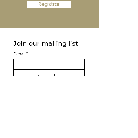
Registrar
Join our mailing list
E-mail
*
Subscribe
Quero assinar sua lista de e-
mails.
LINKS RÁPIDOS
SOBRE MALAS
CONFERÊNCIA
MEMBROS