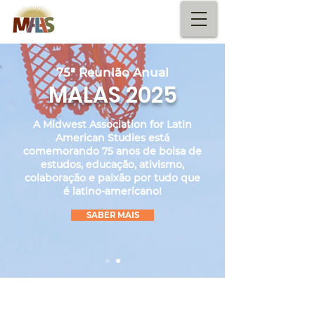
75ª Reunião Anual
MALAS 2025
A Midwest Association for Latin
American Studies está
comemorando 75 anos de bolsa de
estudos, educação, ativismo,
colaboração e paixão por tudo que
é latino-americano!
SABER MAIS