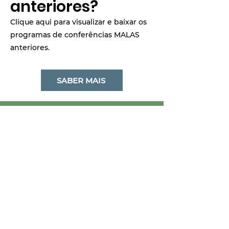
anteriores?
Clique aqui para visualizar e baixar os
programas de conferências MALAS
anteriores.
SABER MAIS
Sobre nós
Nossa Liderança, Missão e História
Nossos Eventos
Registre-se e participe