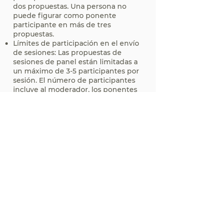
dos propuestas. Una persona no
puede figurar como ponente
participante en más de tres
propuestas.
Límites de participación en el envío
de sesiones: Las propuestas de
sesiones de panel están limitadas a
un máximo de 3-5 participantes por
sesión. El número de participantes
incluye al moderador, los ponentes
y cualquier panelista.
Si su sesión es aceptada, aplican las
siguientes condiciones:
Todos los participantes en una
sesión (moderadores y panelistas,
cuando corresponda) deben
registrarse para la conferencia anual
antes de la fecha indicada
anteriormente.
El registro debe incluir el pago
completo de la cuota de la
conferencia.
Los participantes que no se